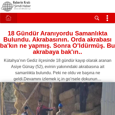
18 Gündür Aranıyordu Samanlıkta
Bulundu. Akrabasının. Orda akrabası
ba'kın ne yapmış. Sonra O'ldürmüş. Bu
akrabaya bak'ın..
Kütahya’nın Gediz ilçesinde 18 gündür kayıp olarak aranan
Asiye Günay (52), evinin yakınındaki akrabasına ait
samanlıkta bulundu. Peki ne oldu ve başına ne
geldi.Devamını izlemek iç.in go’rsele dokunun…