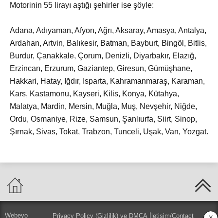
Motorinin 55 lirayı aştığı şehirler ise şöyle:
Adana, Adıyaman, Afyon, Ağrı, Aksaray, Amasya, Antalya,
Ardahan, Artvin, Balıkesir, Batman, Bayburt, Bingöl, Bitlis,
Burdur, Çanakkale, Çorum, Denizli, Diyarbakır, Elazığ,
Erzincan, Erzurum, Gaziantep, Giresun, Gümüşhane,
Hakkari, Hatay, Iğdır, Isparta, Kahramanmaraş, Karaman,
Kars, Kastamonu, Kayseri, Kilis, Konya, Kütahya,
Malatya, Mardin, Mersin, Muğla, Muş, Nevşehir, Niğde,
Ordu, Osmaniye, Rize, Samsun, Şanlıurfa, Siirt, Sinop,
Şırnak, Sivas, Tokat, Trabzon, Tunceli, Uşak, Van, Yozgat.
Webeyo
Privacy Policy (Gizlilik) ve DMCA
İletişim/Contact