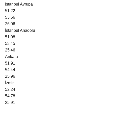
İstanbul Avrupa
51,22
53,56
26,06
İstanbul Anadolu
51,08
53,45
25,46
Ankara
51,91
54,44
25,96
İzmir
52,24
54,78
25,91