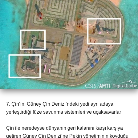
7. Çin’in, Güney Çin Denizi’ndeki yedi ayrı adaya
yerleştirdiği füze savunma sistemleri ve uçaksavarlar
Çin ile neredeyse dünyanın geri kalanını karşı karşıya
getiren Güney Çin Denizi’ne Pekin yönetiminin koyduğu