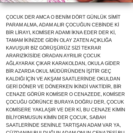
ÇOCUK DER AMCA O BENİM DÖRT GÜNLÜK SİMİT
PARAM ALMA, ADAM ALIR ÇOCUĞUN CEBİNDE Kİ
BİR LİRAYI, KOMİSER ADAMI İKNA EDER DER Kİ,
TAMAM İKİNİZDE GİDİN OLAY ZATEN AÇIKLIĞA
KAVUŞUR BİZ GÖRÜŞÜRÜZ SİZİ TEKRAR
ARARIZİKİSİDE ORADAN AYRILIR ÇOCUK
AĞLAYARAK ÇIKAR KARAKOLDAN, OKULA GİDER
BİR AZARDA OKUL MÜDÜRÜNDEN İŞİTİR GEÇ
KALDIĞI İÇİN VE AKŞAM SAATLERİNDE OKULDAN
GERİ DÖNER VE DÖNERKEN İKİNDİ VAKTİDİR, BİR
CENAZE GÖRÜR KOMİSER O CENAZEDE, KOMİSER
ÇOCUĞU GÖRÜNCE BURAYA DOĞRU DER, ÇOCUK
KOMİSERE YAKLAŞIR VE DER Kİ, BU CENAZE KİMİN
BİLİYORMUSUN KİMİN DER ÇOCUK, SABAH
SAATLERİNDE SENİNLE TARTIŞAN ADAM VAR YA,
CÜZDANINI BULDUĞUN ADAM ONUN CENAZESİ BU