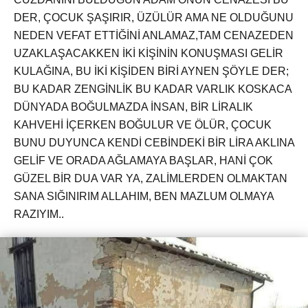
DER, ÇOCUK ŞAŞIRIR, ÜZÜLÜR AMA NE OLDUĞUNU
NEDEN VEFAT ETTİĞİNİ ANLAMAZ,TAM CENAZEDEN
UZAKLAŞACAKKEN İKİ KİŞİNİN KONUŞMASI GELİR
KULAĞINA, BU İKİ KİŞİDEN BİRİ AYNEN ŞÖYLE DER;
BU KADAR ZENGİNLİK BU KADAR VARLIK KOSKACA
DÜNYADA BOĞULMAZDA İNSAN, BİR LİRALIK
KAHVEHİ İÇERKEN BOĞULUR VE ÖLÜR, ÇOCUK
BUNU DUYUNCA KENDİ CEBİNDEKİ BİR LİRA AKLINA
GELİF VE ORADA AĞLAMAYA BAŞLAR, HANİ ÇOK
GÜZEL BİR DUA VAR YA, ZALİMLERDEN OLMAKTAN
SANA SIĞINIRIM ALLAHIM, BEN MAZLUM OLMAYA
RAZIYIM..