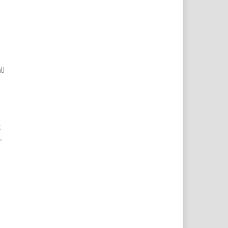
a
li
k
r