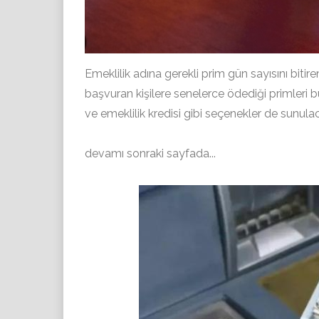
Emeklilik adına gerekli prim gün sayısını bit
başvuran kişilere senelerce ödediği primleri b
ve emeklilik kredisi gibi seçenekler de sunulac
devamı sonraki sayfada...