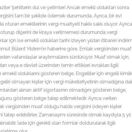
Gaziler Şehitlerin dul ve yetimleri Ancak emekli olduktan sonra
isini tam bir şekilde ödemek durumunda. Ayrıca, bir evi
a oturan emeklilerinin vergi muafiyeti hakkı saklı oluyor. Ayrıc
de oturup diğerini de kiraya verilmemesi durumunda vergi
r için ise emekli oldukları tarihi izleyen yıldan itibaren indirim
mut Bülent Yıldırım’ın haberine göre, Emlak vergisinden muaf
 eden vatandaşlar araştırmalarını sürdürüyor. Muaf olmak için,
an veya e devlet üzerinden temin ettikleri evrakları ilgili
n emekli olduklarını gösteren belge, Engelliler için engelli kimli
r geliri olmayan kişiler için vergi mükellefiyetinin olmadığına dai
lardan alınan aktif sigortasının olmadığını gös­teren belge,
duğunu gösteren belge talep edilmektedir. Ayrıca verilen
lak vergisinden muaf olduğu halde vergisini ödeyen kişiler
ni talep ede­bilirler. Zamanaşımı süresinde olmak kay­dıyla 5 yıl
nabilir. İade için gerekli olan formlar doldurularak ilgili
atıl­mış olur.