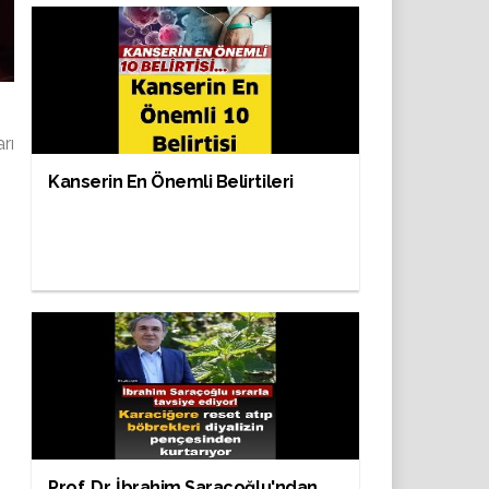
rı
Kanserin En Önemli Belirtileri
Prof. Dr. İbrahim Saraçoğlu'ndan