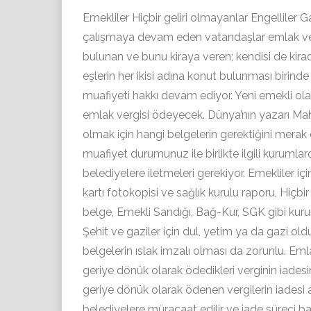
Emekliler Hiçbir geliri olmayanlar Engelliler 
çalışmaya devam eden vatandaşlar emlak verg
bulunan ve bunu kiraya veren; kendisi de kirad
eşlerin her ikisi adına konut bulunması birin
muafiyeti hakkı devam ediyor. Yeni emekli olanla
emlak vergisi ödeyecek. Dünya’nın yazarı Mah
olmak için hangi belgelerin gerektiğini merak
muafiyet durumunuz ile birlikte ilgili kurumlard
belediyelere iletmeleri gerekiyor. Emekliler içi
kartı fotokopisi ve sağlık kurulu raporu, Hiç­bi
belge, Emekli Sandığı, Bağ-Kur, SGK gibi kurum
Şehit ve gaziler için dul, yetim ya da gazi ol
belgelerin ıslak imzalı olması da zorunlu. Em
geriye dönük ola­rak ödedikleri verginin iadesi
geriye dönük olarak ödenen ver­gilerin iadesi alı
belediye­lere müracaat edilir ve iade süreci başl