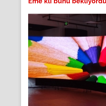
Eme'kli bunu bekliyord