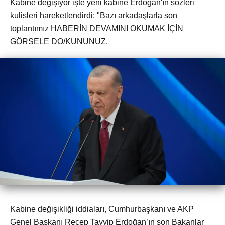
Kabine değişiyor işte yeni kabine Erdoğan'ın sözleri
kulisleri hareketlendirdi: "Bazı arkadaşlarla son
toplantımız HABERİN DEVAMINI OKUMAK İÇİN
GÖRSELE DO/KUNUNUZ.
Kabine değişikliği iddiaları, Cumhurbaşkanı ve AKP
Genel Başkanı Recep Tayyip Erdoğan’ın son Bakanlar