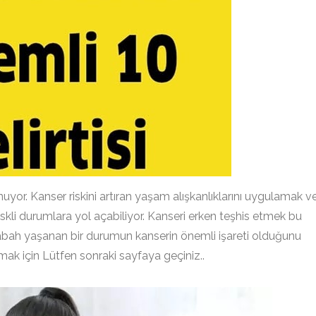
uyor. Kanser riskini artıran yaşam alışkanlıklarını uygulamak v
skli durumlara yol açabiliyor. Kanseri erken teşhis etmek bu
sabah yaşanan bir durumun kanserin önemli işareti olduğunu
mak için Lütfen sonraki sayfaya geçiniz..