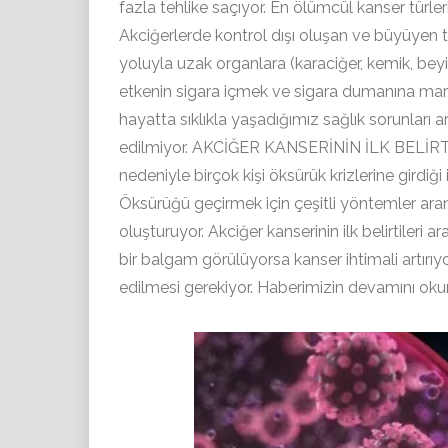
fazla tehlike saçıyor. En ölümcül kanser türle
Akciğerlerde kontrol dışı oluşan ve büyüyen 
yoluyla uzak organlara (karaciğer, kemik, bey
etkenin sigara içmek ve sigara dumanına maruz
hayatta sıklıkla yaşadığımız sağlık sorunları ar
edilmiyor. AKCİĞER KANSERİNİN İLK BELİRTİSİ
nedeniyle birçok kişi öksürük krizlerine girdi
Öksürüğü geçirmek için çeşitli yöntemler ara
oluşturuyor. Akciğer kanserinin ilk belirtileri a
bir balgam görülüyorsa kanser ihtimali artırı
edilmesi gerekiyor. Haberimizin devamını okum