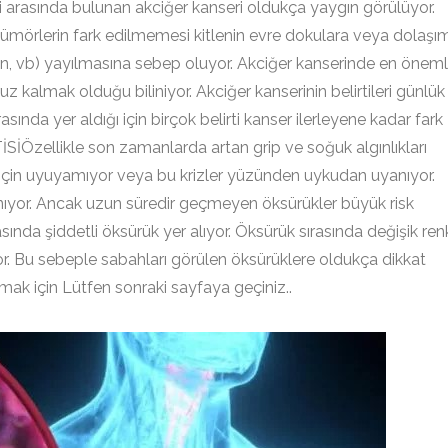
ri arasında bulunan akciğer kanseri oldukça yaygın görülüyor.
tümörlerin fark edilmemesi kitlenin evre dokulara veya dolaşı
in, vb) yayılmasına sebep oluyor. Akciğer kanserinde en öneml
 kalmak olduğu biliniyor. Akciğer kanserinin belirtileri günlük
asında yer aldığı için birçok belirti kanser ilerleyene kadar fark
Özellikle son zamanlarda artan grip ve soğuk algınlıkları
ği için uyuyamıyor veya bu krizler yüzünden uykudan uyanıyor.
nıyor. Ancak uzun süredir geçmeyen öksürükler büyük risk
rasında şiddetli öksürük yer alıyor. Öksürük sırasında değişik renk
yor. Bu sebeple sabahları görülen öksürüklere oldukça dikkat
ak için Lütfen sonraki sayfaya geçiniz..