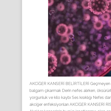
AKCİĞER KANSERİ BELİRTİLERİ Geçmeyen vey
balgam çıkarmak Derin nefes alırken, öksürürke
yorgunluk ve kilo kaybı Ses kısıklığı Nefes da
akciğer enfeksiyonları AKCİĞER KANSERİ RİS