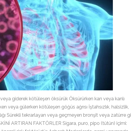
a giderek kötüleşen öksürük Öksürürken kan veya kanlı
n veya gülerken kötüleşen göğüs ağrısı İştahsızlık, halsizlik,
rlığı Sürekli tekrarlayan veya geçmeyen bronşit veya zatürre gi
KİNİ ARTIRAN FAKTÖRLER Sigara, puro, pipo (tütün) içimi: