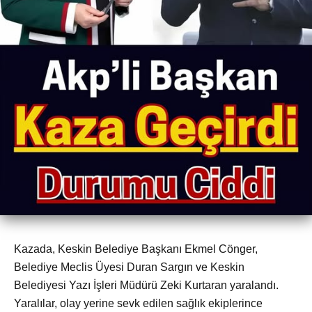
Kazada, Keskin Belediye Başkanı Ekmel Cönger,
Belediye Meclis Üyesi Duran Sargın ve Keskin
Belediyesi Yazı İşleri Müdürü Zeki Kurtaran yaralandı.
Yaralılar, olay yerine sevk edilen sağlık ekiplerince