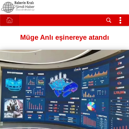
Müge Anlı eşinereye atandı