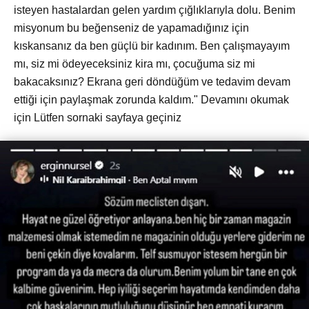
isteyen hastalardan gelen yardım çığlıklarıyla dolu. Benim
misyonum bu beğenseniz de yapamadığınız için
kıskansanız da ben güçlü bir kadınım. Ben çalışmayayım
mı, siz mi ödeyeceksiniz kira mı, çocuğuma siz mi
bakacaksınız? Ekrana geri döndüğüm ve tedavim devam
ettiği için paylaşmak zorunda kaldım." Devamını okumak
için Lütfen sornaki sayfaya geçiniz