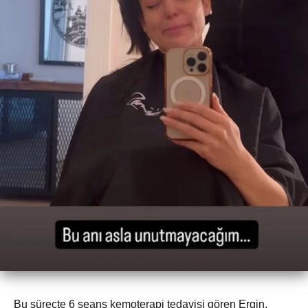
Bu süreçte 6 seans kemoterapi tedavisi gören Ergin,