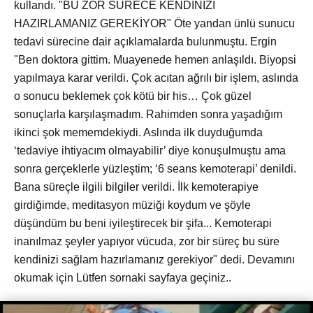
kullandı. "BU ZOR SÜRECE KENDİNİZİ
HAZIRLAMANIZ GEREKİYOR" Öte yandan ünlü sunucu
tedavi sürecine dair açıklamalarda bulunmuştu. Ergin
"Ben doktora gittim. Muayenede hemen anlaşıldı. Biyopsi
yapılmaya karar verildi. Çok acıtan ağrılı bir işlem, aslında
o sonucu beklemek çok kötü bir his… Çok güzel
sonuçlarla karşılaşmadım. Rahimden sonra yaşadığım
ikinci şok mememdekiydi. Aslında ilk duyduğumda
‘tedaviye ihtiyacım olmayabilir’ diye konuşulmuştu ama
sonra gerçeklerle yüzleştim; ‘6 seans kemoterapi’ denildi.
Bana süreçle ilgili bilgiler verildi. İlk kemoterapiye
girdiğimde, meditasyon müziği koydum ve şöyle
düşündüm bu beni iyileştirecek bir şifa... Kemoterapi
inanılmaz şeyler yapıyor vücuda, zor bir süreç bu süre
kendinizi sağlam hazırlamanız gerekiyor" dedi. Devamını
okumak için Lütfen sornaki sayfaya geçiniz..