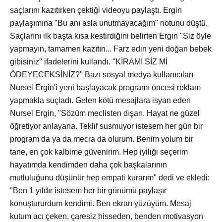
saçlarını kazıtırken çektiği videoyu paylaştı. Ergin
paylaşımına "Bu anı asla unutmayacağım" notunu düştü.
Saçlarını ilk başta kısa kestirdiğini belirten Ergin "Siz öyle
yapmayın, tamamen kazıtın... Farz edin yeni doğan bebek
gibisiniz" ifadelerini kullandı. "KİRAMI SİZ Mİ
ÖDEYECEKSİNİZ?" Bazı sosyal medya kullanıcıları
Nursel Ergin'i yeni başlayacak programı öncesi reklam
yapmakla suçladı. Gelen kötü mesajlara isyan eden
Nursel Ergin, "Sözüm meclisten dışarı. Hayat ne güzel
öğretiyor anlayana. Teklif susmuyor istesem her gün bir
program da ya da mecra da olurum. Benim yolum bir
tane, en çok kalbime güvenirim. Hep iyiliği seçerim
hayatımda kendimden daha çok başkalarının
mutluluğunu düşünür hep empati kurarım" dedi ve ekledi:
"Ben 1 yıldır istesem her bir günümü paylaşır
konuştururdum kendimi. Ben ekran yüzüyüm. Mesaj
kutum acı çeken, çaresiz hisseden, benden motivasyon