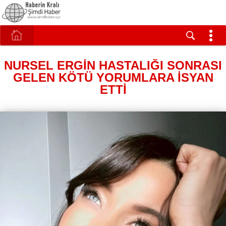
NURSEL ERGİN HASTALIĞI SONRASI
GELEN KÖTÜ YORUMLARA İSYAN
ETTİ