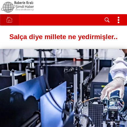
Salça diye millete ne yedirmişler..