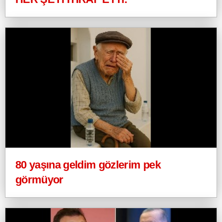
80 yaşına geldim gözlerim pek
görmüyor