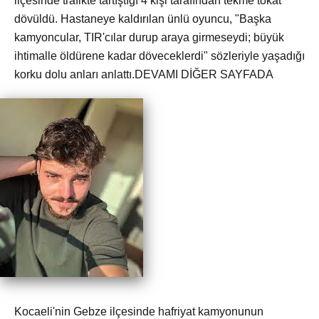
ilçesinde trafikte tartıştığı 4 kişi tarafından tekme tokat
dövüldü. Hastaneye kaldırılan ünlü oyuncu, "Başka
kamyoncular, TIR'cılar durup araya girmeseydi; büyük
ihtimalle öldürene kadar döveceklerdi" sözleriyle yaşadığı
korku dolu anları anlattı.DEVAMI DİĞER SAYFADA
Kocaeli'nin Gebze ilçesinde hafriyat kamyonunun