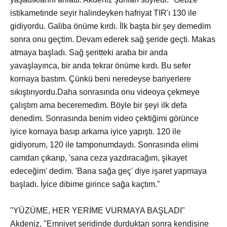
istikametinde seyir halindeyken hafriyat TIR'ı 130 ile
gidiyordu. Galiba önüme kırdı. İlk başta bir şey demedim
sonra onu geçtim. Devam ederek sağ şeride geçti. Makas
atmaya başladı. Sağ şeritteki araba bir anda
yavaşlayınca, bir anda tekrar önüme kırdı. Bu sefer
kornaya bastım. Çünkü beni neredeyse bariyerlere
sıkıştırıyordu.Daha sonrasında onu videoya çekmeye
çalıştım ama beceremedim. Böyle bir şeyi ilk defa
denedim. Sonrasında benim video çektiğimi görünce
iyice kornaya basıp arkama iyice yapıştı. 120 ile
gidiyorum, 120 ile tamponumdaydı. Sonrasında elimi
camdan çıkarıp, 'sana ceza yazdıracağım, şikayet
edeceğim' dedim. 'Bana sağa geç' diye işaret yapmaya
başladı. İyice dibime girince sağa kaçtım."
"YÜZÜME, HER YERİME VURMAYA BAŞLADI"
Akdeniz, "Emniyet şeridinde durduktan sonra kendisine