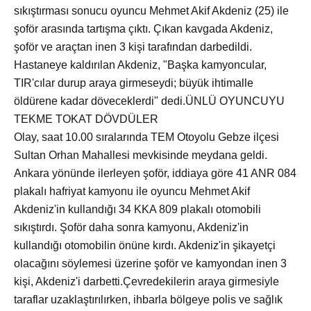
sıkıştırması sonucu oyuncu Mehmet Akif Akdeniz (25) ile
şoför arasında tartışma çıktı. Çıkan kavgada Akdeniz,
şoför ve araçtan inen 3 kişi tarafından darbedildi.
Hastaneye kaldırılan Akdeniz, "Başka kamyoncular,
TIR'cılar durup araya girmeseydi; büyük ihtimalle
öldürene kadar döveceklerdi" dedi.ÜNLÜ OYUNCUYU
TEKME TOKAT DÖVDÜLER
Olay, saat 10.00 sıralarında TEM Otoyolu Gebze ilçesi
Sultan Orhan Mahallesi mevkisinde meydana geldi.
Ankara yönünde ilerleyen şoför, iddiaya göre 41 ANR 084
plakalı hafriyat kamyonu ile oyuncu Mehmet Akif
Akdeniz'in kullandığı 34 KKA 809 plakalı otomobili
sıkıştırdı. Şoför daha sonra kamyonu, Akdeniz'in
kullandığı otomobilin önüne kırdı. Akdeniz'in şikayetçi
olacağını söylemesi üzerine şoför ve kamyondan inen 3
kişi, Akdeniz'i darbetti.Çevredekilerin araya girmesiyle
taraflar uzaklaştırılırken, ihbarla bölgeye polis ve sağlık