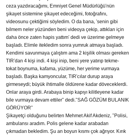
ceza yazdıracağımı, Emniyet Genel Müdürlüğü'nün
şikayet sistemine şikayet edeceğimi, fotoğrafını,
videosunu çektiğimi söyledim. O da bana, 'senin gibi
bilmem neler yüzünden beni videoya çekip, attıkları için
daha önce zaten hapis yattım' dedi ve üzerime gelmeye
başladı. Elimle itekledim sonra yumruk atmaya başladı.
Kendimi savunmaya çalıştım ama 2 kişilik olması gereken
TIR'dan 4 kişi indi. 4 kişi inip, beni yere yatırıp tekme-
tokat boynuma, kafama, yüzüme, her yerime vurmaya
başladı. Başka kamyoncular, TIR'cılar durup araya
girmeseydi; büyük ihtimalle öldürene kadar döveceklerdi.
Onlar araya girdi. Arabaya binip kapıyı kilitleyene kadar
bile vurmaya devam ettiler" dedi."SAĞ GÖZÜM BULANIK
GÖRÜYOR"
Şikayetçi olduğunu belirten Mehmet Akif Akdeniz, "Polisi,
ambulansı aradım. Polis gelene kadar arabadan
çıkmadan bekledim. Şu an boyun kısmı çok ağrıyor. Kırık