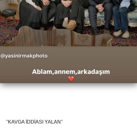
''KAVGA İDDİASI YALAN''