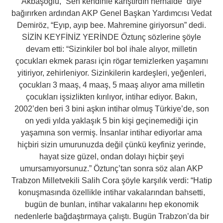
Akbaşoğlu, “Sen kendinle karıştırdın herhalde” diye
bağırırken ardından AKP Genel Başkan Yardımcısı Vedat
Demiröz, “Eyıp, ayıp bee. Mahremine giriyorsun” dedi.
SİZİN KEYFİNİZ YERİNDE Öztunç sözlerine şöyle
devam etti: “Sizinkiler bol bol ihale alıyor, milletin
çocukları ekmek parası için rögar temizlerken yaşamını
yitiriyor, zehirleniyor. Sizinkilerin kardeşleri, yeğenleri,
çocukları 3 maaş, 4 maaş, 5 maaş alıyor ama milletin
çocukları işsizlikten kırılıyor, intihar ediyor. Bakın,
2002’den beri 3 bini aşkın intihar olmuş Türkiye’de, son
on yedi yılda yaklaşık 5 bin kişi geçinemediği için
yaşamına son vermiş. İnsanlar intihar ediyorlar ama
hiçbiri sizin umurunuzda değil çünkü keyfiniz yerinde,
hayat size güzel, ondan dolayı hiçbir şeyi
umursamıyorsunuz.” Öztunç’tan sonra söz alan AKP
Trabzon Milletvekili Salih Cora şöyle karşılık verdi: “Hatip
konuşmasında özellikle intihar vakalarından bahsetti,
bugün de bunları, intihar vakalarını hep ekonomik
nedenlerle bağdaştırmaya çalıştı. Bugün Trabzon’da bir