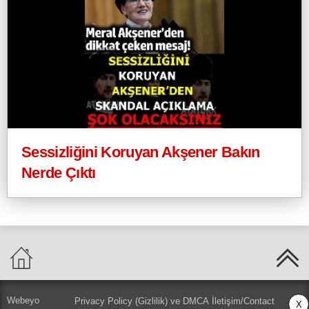
Sessizliğini Koruyan Akşener Bakın
Nerde Çıktı
Webeyo
Privacy Policy (Gizlilik) ve DMCA
İletişim/Contact
X