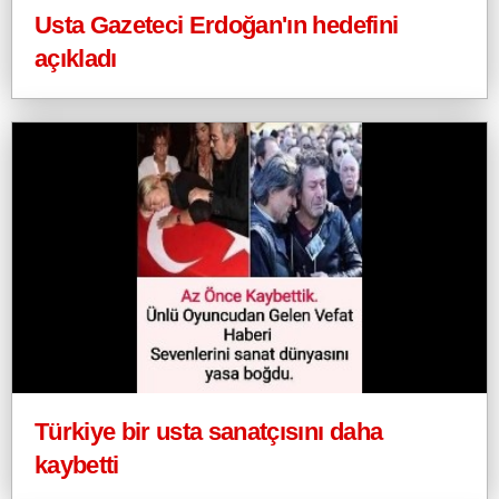
Usta Gazeteci Erdoğan'ın hedefini
açıkladı
Türkiye bir usta sanatçısını daha
kaybetti