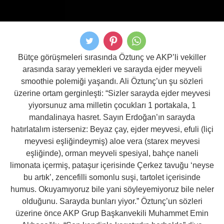
Bütçe görüşmeleri sırasında Öztunç ve AKP’li vekiller
arasında saray yemekleri ve sarayda ejder meyveli
smoothie polemiği yaşandı. Ali Öztunç’un şu sözleri
üzerine ortam gerginleşti: “Sizler sarayda ejder meyvesi
yiyorsunuz ama milletin çocukları 1 portakala, 1
mandalinaya hasret. Sayın Erdoğan’ın sarayda
hatırlatalım isterseniz: Beyaz çay, ejder meyvesi, efuli (liçi
meyvesi eşliğindeymiş) aloe vera (starex meyvesi
eşliğinde), orman meyveli spesiyal, bahçe naneli
limonata içermiş, pataşur içerisinde Çerkez tavuğu ‘neyse
bu artık’, zencefilli somonlu suşi, tartolet içerisinde
humus. Okuyamıyoruz bile yani söyleyemiyoruz bile neler
olduğunu. Sarayda bunları yiyor.” Öztunç’un sözleri
üzerine önce AKP Grup Başkanvekili Muhammet Emin