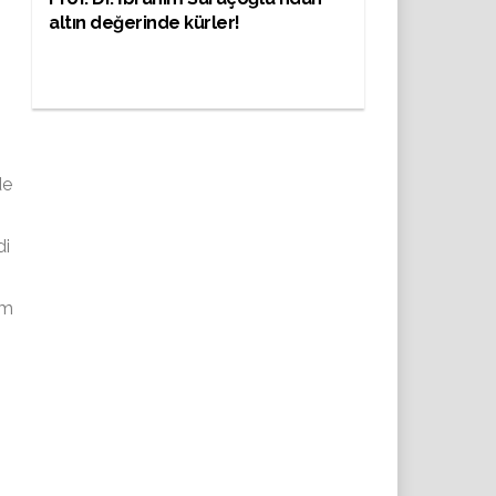
altın değerinde kürler!
de
di
um