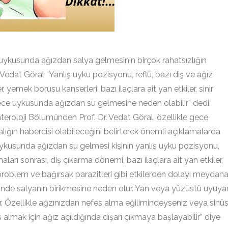
sunda ağızdan salya gelmesinin birçok rahatsızlığın
 Vedat Göral “Yanlış uyku pozisyonu, reflü, bazı diş ve ağız
r, yemek borusu kanserleri, bazı ilaçlara ait yan etkiler, sinir
gece uykusunda ağızdan su gelmesine neden olabilir” dedi.
roloji Bölümünden Prof. Dr. Vedat Göral, özellikle gece
ığın habercisi olabileceğini belirterek önemli açıklamalarda
e uykusunda ağızdan su gelmesi kişinin yanlış uyku pozisyonu,
maları sonrası, diş çıkarma dönemi, bazı ilaçlara ait yan etkiler,
 problem ve bağırsak parazitleri gibi etkilerden dolayı meydan
içinde salyanın birikmesine neden olur. Yan veya yüzüstü uyuya
r. Özellikle ağzınızdan nefes alma eğilimindeyseniz veya sinü
es almak için ağız açıldığında dışarı çıkmaya başlayabilir” diye