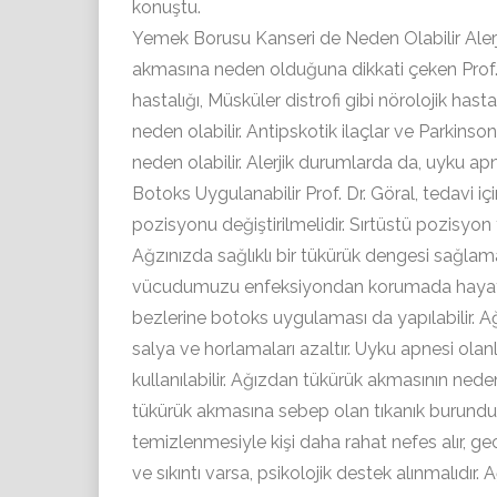
konuştu.
Yemek Borusu Kanseri de Neden Olabilir Alerj
akmasına neden olduğuna dikkati çeken Prof. D
hastalığı, Müsküler distrofi gibi nörolojik ha
neden olabilir. Antipskotik ilaçlar ve Parkinso
neden olabilir. Alerjik durumlarda da, uyku a
Botoks Uygulanabilir Prof. Dr. Göral, tedavi içi
pozisyonu değiştirilmelidir. Sırtüstü pozisyon
Ağzınızda sağlıklı bir tükürük dengesi sağlama
vücudumuzu enfeksiyondan korumada hayati bir
bezlerine botoks uygulaması da yapılabilir. 
salya ve horlamaları azaltır. Uyku apnesi olanl
kullanılabilir. Ağızdan tükürük akmasının nede
tükürük akmasına sebep olan tıkanık burundu
temizlenmesiyle kişi daha rahat nefes alır, g
ve sıkıntı varsa, psikolojik destek alınmalıdır. 