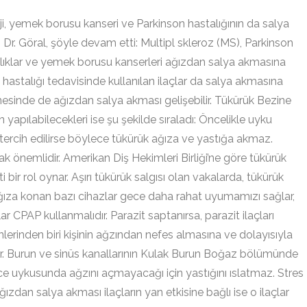
i, yemek borusu kanseri ve Parkinson hastalığının da salya
r. Göral, şöyle devam etti: Multipl skleroz (MS), Parkinson
stalıklar ve yemek borusu kanserleri ağızdan salya akmasına
n hastalığı tedavisinde kullanılan ilaçlar da salya akmasına
pnesinde de ağızdan salya akması gelişebilir. Tükürük Bezine
n yapılabilecekleri ise şu şekilde sıraladı: Öncelikle uyku
 tercih edilirse böylece tükürük ağıza ve yastığa akmaz.
k önemlidir. Amerikan Diş Hekimleri Birliği’ne göre tükürük
 rol oynar. Aşırı tükürük salgısı olan vakalarda, tükürük
Ağıza konan bazı cihazlar gece daha rahat uyumamızı sağlar,
ar CPAP kullanmalıdır. Parazit saptanırsa, parazit ilaçları
nlerinden biri kişinin ağzından nefes almasına ve dolayısıyla
r. Burun ve sinüs kanallarının Kulak Burun Boğaz bölümünde
ece uykusunda ağzını açmayacağı için yastığını ıslatmaz. Stres
Ağızdan salya akması ilaçların yan etkisine bağlı ise o ilaçlar