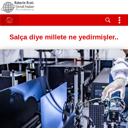
Salça diye millete ne yedirmişler..