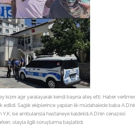
y kızını ağır yaralayarak kendi başına ateş etti. Haber verilmes
vk edildi. Sağlık ekiplerince yapılan ilk müdahalede baba A.D.’ni
an Y.K. ise ambulansla hastaneye kaldırıldı.A.D.’nin cenazesi
n, olayla ilgili soruşturma başlatıldı.