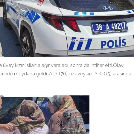
vey kızını silahla ağır yaraladı, sonra da intihar etti.Olay,
inde meydana geldi. A.D. (76) ile üvey kızı Y.K. (15) arasında
.