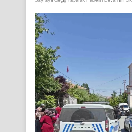
Sayfaya Geçiş Yaparak Haberin Devamını Okuy’