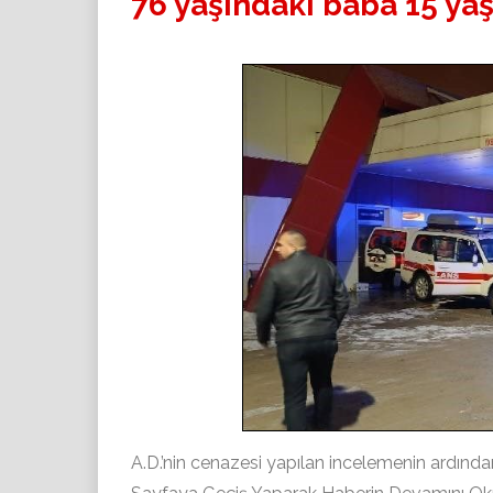
76 yaşındaki baba 15 yaş
A.D.’nin cenazesi yapılan incelemenin ardında