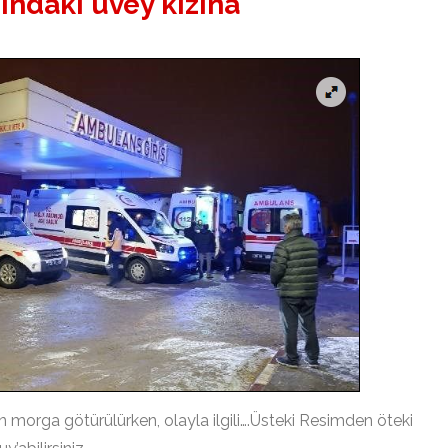
ındaki üvey kızına
n morga götürülürken, olayla ilgili….Üsteki Resimden öteki