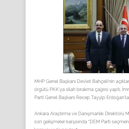
MHP Genel Başkanı Devlet Bahçeli'nin açıklam
örgütü PKK'ya silah bırakma çağrısı yaptı. 
Parti Genel Başkanı Recep Tayyip Erdoğan'l
Ankara Araştırma ve Danışmanlık Direktörü M
son gelişmeler karşısında “DEM Parti seçmen