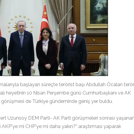
alarıyla başlayan süreçte terörist başı Abdullah Öcalan terö
İmralı heyetinin 10 Nisan Perşembe günü Cumhurbaşkanı ve AK
a görüşmesi de Türkiye gündeminde geniş yer buldu.
ert Uzunsoy DEM Parti- AK Parti görüşmeleri sonrası yaşana
i AKP'ye mi CHP'ye mi daha yakın?” araştırması yaparak