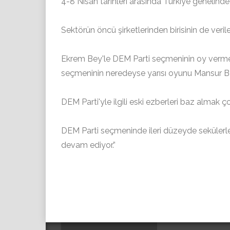
4-8 Nisan tarihleri arasında Türkiye genelinde
Sektörün öncü şirketlerinden birisinin de verile
Ekrem Bey'le DEM Parti seçmeninin oy verme 
seçmeninin neredeyse yarısı oyunu Mansur Be
DEM Parti'yle ilgili eski ezberleri baz almak ç
DEM Parti seçmeninde ileri düzeyde sekülerle
devam ediyor.”