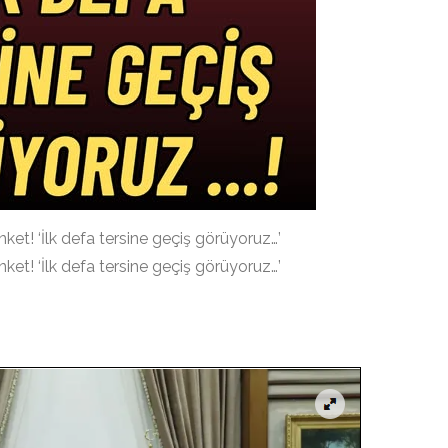
ket! ‘İlk defa tersine geçiş görüyoruz…’
ket! ‘İlk defa tersine geçiş görüyoruz…’