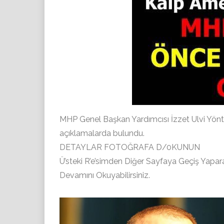
MHP Genel Başkan Yardımcısı İzzet Ulvi Yönter
açıklamalarda bulundu.
DETAYLAR FOTOĞRAFA D/0KUNUN
Ü’steki R’e’simden Diğer Sayfaya Geçiş Yapar
Devamını Okuyabilirsiniz.