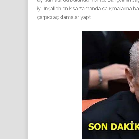
iyi. İnşallah en kısa zamanda çalışmalarına başl
çarpıcı açıklamalar yapt