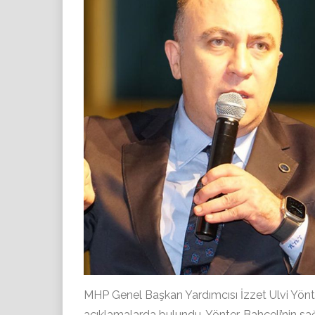
MHP Genel Başkan Yardımcısı İzzet Ulvi Yönter
açıklamalarda bulundu. Yönter, Bahçeli’nin sa