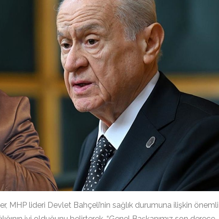
, MHP lideri Devlet Bahçeli’nin sağlık durumuna ilişkin önemli
ğlığının iyi olduğunu belirterek, “Genel Başkanımız son derece