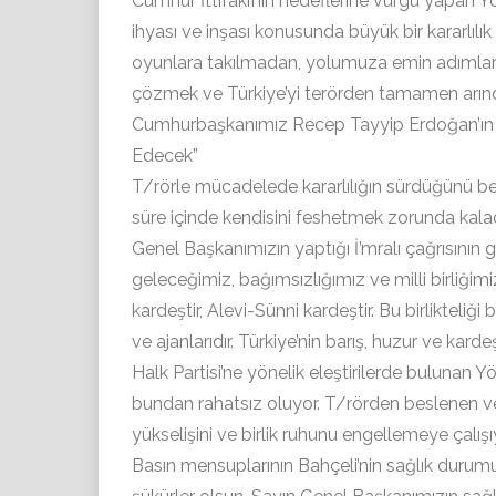
Cumhur İttifakı’nın hedeflerine vurgu yapan Yön
ihyası ve inşası konusunda büyük bir kararlıl
oyunlara takılmadan, yolumuza emin adımlarl
çözmek ve Türkiye’yi terörden tamamen arınd
Cumhurbaşkanımız Recep Tayyip Erdoğan’ın ça
Edecek”
T/rörle mücadelede kararlılığın sürdüğünü bel
süre içinde kendisini feshetmek zorunda kalac
Genel Başkanımızın yaptığı İ’mralı çağrısının g
geleceğimiz, bağımsızlığımız ve milli birliğimi
kardeştir, Alevi-Sünni kardeştir. Bu birlikteliği
ve ajanlarıdır. Türkiye’nin barış, huzur ve kar
Halk Partisi’ne yönelik eleştirilerde bulunan 
bundan rahatsız oluyor. T/rörden beslenen ve
yükselişini ve birlik ruhunu engellemeye çalışı
Basın mensuplarının Bahçeli’nin sağlık durumu il