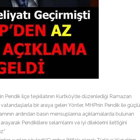
in Pendik ilçe teşkilatının Kurtköy’de düzenlediği Ramazan
ada vatandaşlarla bir araya gelen Yönter, MHP’nin Pendik ile güçlü
gramının ardından basın mensuplarına açıklamalarda bulunan
rayarak Pendiklilere selamlarını ve iyi dileklerini ilettiğini
ız”