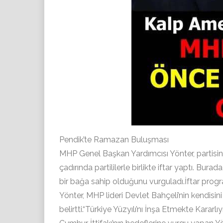
Pendik’te Ramazan Buluşması
MHP Genel Başkan Yardımcısı Yönter, partisin
çadırında partililerle birlikte iftar yaptı. Bur
bir bağa sahip olduğunu vurguladı.İftar pro
Yönter, MHP lideri Devlet Bahçeli’nin kendisini a
belirtti.“Türkiye Yüzyılı’nı İnşa Etmekte Kararlıy