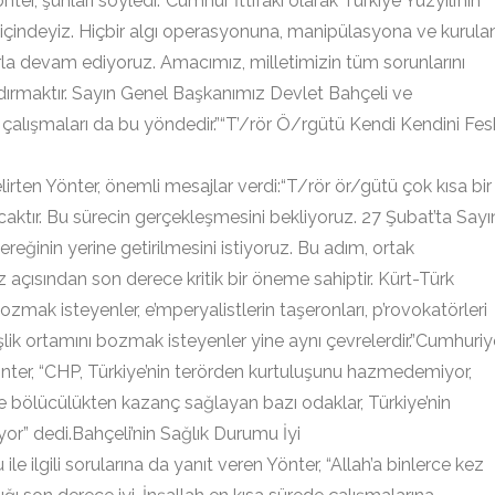
ter, şunları söyledi:“Cumhur İttifakı olarak Türkiye Yüzyılı’nın
ık içindeyiz. Hiçbir algı operasyonuna, manipülasyona ve kurula
a devam ediyoruz. Amacımız, milletimizin tüm sorunlarını
ırmaktır. Sayın Genel Başkanımız Devlet Bahçeli ve
lışmaları da bu yöndedir.”“T’/rör Ö/rgütü Kendi Kendini Fes
irten Yönter, önemli mesajlar verdi:“T/rör ör/gütü çok kısa bir
aktır. Bu sürecin gerçekleşmesini bekliyoruz. 27 Şubat’ta Sayı
ereğinin yerine getirilmesini istiyoruz. Bu adım, ortak
z açısından son derece kritik bir öneme sahiptir. Kürt-Türk
 bozmak isteyenler, e’mperyalistlerin taşeronları, p’rovokatörleri
deşlik ortamını bozmak isteyenler yine aynı çevrelerdir.”Cumhuriy
Yönter, “CHP, Türkiye’nin terörden kurtuluşunu hazmedemiyor,
 bölücülükten kazanç sağlayan bazı odaklar, Türkiye’nin
yor” dedi.Bahçeli’nin Sağlık Durumu İyi
e ilgili sorularına da yanıt veren Yönter, “Allah’a binlerce kez