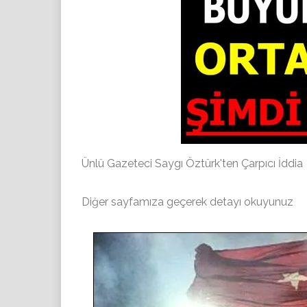
Ünlü Gazeteci Saygı Öztürk'ten Çarpıcı İddia
Diğer sayfamıza geçerek detayı okuyunuz