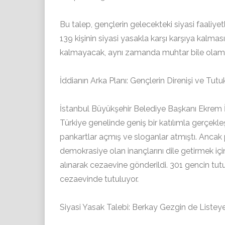
Bu talep, gençlerin gelecekteki siyasi faaliyetl
139 kişinin siyasi yasakla karşı karşıya kalm
kalmayacak, aynı zamanda muhtar bile olamaya
İddianın Arka Planı: Gençlerin Direnişi ve Tut
İstanbul Büyükşehir Belediye Başkanı Ekrem 
Türkiye genelinde geniş bir katılımla gerçekl
pankartlar açmış ve sloganlar atmıştı. Ancak p
demokrasiye olan inançlarını dile getirmek iç
alınarak cezaevine gönderildi. 301 gencin tut
cezaevinde tutuluyor.
Siyasi Yasak Talebi: Berkay Gezgin de Listey