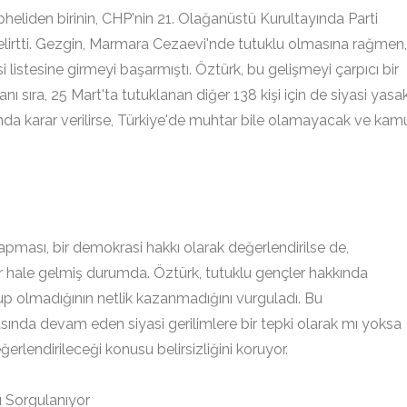
eliden birinin, CHP'nin 21. Olağanüstü Kurultayında Parti
lirtti. Gezgin, Marmara Cezaevi'nde tutuklu olmasına rağmen,
listesine girmeyi başarmıştı. Öztürk, bu gelişmeyi çarpıcı bir
ı sıra, 25 Mart'ta tutuklanan diğer 138 kişi için de siyasi yasa
kkında karar verilirse, Türkiye'de muhtar bile olamayacak ve kam
pması, bir demokrasi hakkı olarak değerlendirilse de,
ir hale gelmiş durumda. Öztürk, tutuklu gençler hakkında
 olup olmadığının netlik kazanmadığını vurguladı. Bu
sında devam eden siyasi gerilimlere bir tepki olarak mı yoksa
rlendirileceği konusu belirsizliğini koruyor.
ı Sorgulanıyor