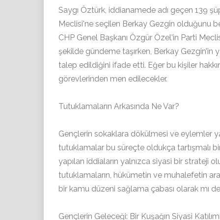
Saygı Öztürk, iddianamede adı geçen 139 şüph
Meclisi'ne seçilen Berkay Gezgin olduğunu be
CHP Genel Başkanı Özgür Özel'in Parti Meclisi 
şekilde gündeme taşırken, Berkay Gezgin’in yan
talep edildiğini ifade etti. Eğer bu kişiler ha
görevlerinden men edilecekler.
Tutuklamaların Arkasında Ne Var?
Gençlerin sokaklara dökülmesi ve eylemler ya
tutuklamalar bu süreçte oldukça tartışmalı b
yapılan iddiaların yalnızca siyasi bir strateji
tutuklamaların, hükümetin ve muhalefetin ara
bir kamu düzeni sağlama çabası olarak mı değe
Gençlerin Geleceği: Bir Kuşağın Siyasi Katılım