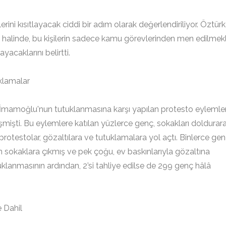
erini kısıtlayacak ciddi bir adım olarak değerlendiriliyor. Öztürk
ası halinde, bu kişilerin sadece kamu görevlerinden men edilmek
caklarını belirtti.
uklamalar
İmamoğlu'nun tutuklanmasına karşı yapılan protesto eylemler
eşmişti. Bu eylemlere katılan yüzlerce genç, sokakları doldurar
rotestolar, gözaltılara ve tutuklamalara yol açtı. Binlerce gen
in sokaklara çıkmış ve pek çoğu, ev baskınlarıyla gözaltına
uklanmasının ardından, 2’si tahliye edilse de 299 genç hâlâ
e Dahil