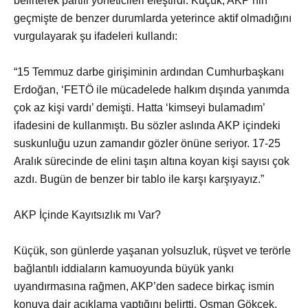
belirterek partili yöneticileri eleştirdi. Küçük, AKP’nin
geçmişte de benzer durumlarda yeterince aktif olmadığını
vurgulayarak şu ifadeleri kullandı:
“15 Temmuz darbe girişiminin ardından Cumhurbaşkanı
Erdoğan, ‘FETÖ ile mücadelede halkım dışında yanımda
çok az kişi vardı’ demişti. Hatta ‘kimseyi bulamadım’
ifadesini de kullanmıştı. Bu sözler aslında AKP içindeki
suskunluğu uzun zamandır gözler önüne seriyor. 17-25
Aralık sürecinde de elini taşın altına koyan kişi sayısı çok
azdı. Bugün de benzer bir tablo ile karşı karşıyayız.”
AKP İçinde Kayıtsızlık mı Var?
Küçük, son günlerde yaşanan yolsuzluk, rüşvet ve terörle
bağlantılı iddiaların kamuoyunda büyük yankı
uyandırmasına rağmen, AKP’den sadece birkaç ismin
konuya dair açıklama yaptığını belirtti. Osman Gökçek,