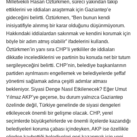
Milletvekili Hasan Öztürkmen, süreci yakından takip
ettiklerini ve iddiaları araştırmak için Gaziantep’e
gideceğini belirtti. Öztürkmen, “Ben bunun kendi
inisiyatifiyle alınmış bir karar olduğunu düşünmüyorum.
Hakkındaki iddialardan sakınmak ve kendini korumak için
böyle bir adım atmış olabilir” ifadelerini kullandı.
Öztürkmen’in yanı sıra CHP’li yetkililer de iddiaları
dikkatle incelediklerini ve partinin bu konuda net bir tutum
sergileyeceğini belirtti. CHP’nin, belediye başkanlarının
partiden ayrılmasını engellemek ve belediyelerde şeffaf
yönetimi sağlamak adına çeşitli adımlar atması
bekleniyor. Siyasi Denge Nasıl Etkilenecek? Eğer Umut
Yılmaz AKP’ye geçerse, bu durum yalnızca Gaziantep
özelinde değil, Türkiye genelinde de siyasi dengeleri
etkileyecek önemli bir gelişme olacak. CHP, yerel
seçimlerde büyükşehirlerde ve önemli ilçelerde kazandığı
belediyeleri koruma çabası içindeyken, AKP ise özellikle
elinden kaybettiği belediyeleri geri kazanmak için yeni