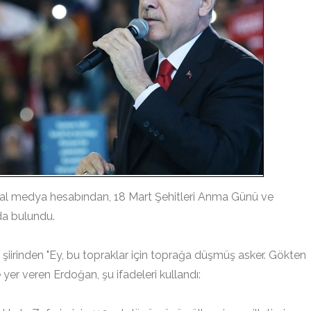
l medya hesabından, 18 Mart Şehitleri Anma Günü ve
da bulundu.
şiirinden "Ey, bu topraklar için toprağa düşmüş asker. Gökten
 yer veren Erdoğan, şu ifadeleri kullandı: