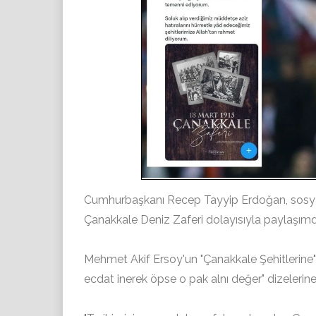
Cumhurbaşkanı Recep Tayyip Erdoğan, sosya
Çanakkale Deniz Zaferi dolayısıyla paylaşım
Mehmet Akif Ersoy'un "Çanakkale Şehitlerine" 
ecdat inerek öpse o pak alnı değer" dizelerine