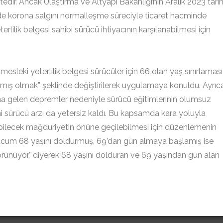
r. Ancak Ulaştırma ve Altyapı Bakanlığı’nın Aralık 2023 tarih
kede korona salgını normalleşme süreciyle ticaret hacminde
rlilik belgesi sahibi sürücü ihtiyacının karşılanabilmesi için
esleki yeterlilik belgesi sürücüler için 66 olan yaş sınırlaması
mış olmak” şeklinde değiştirilerek uygulamaya konuldu. Ayrıc
 gelen depremler nedeniyle sürücü eğitimlerinin olumsuz
i sürücü arzı da yetersiz kaldı. Bu kapsamda kara yoluyla
uşabilecek mağduriyetin önüne geçilebilmesi için düzenlemenin
yucum 68 yaşını doldurmuş, 69’dan gün almaya başlamış ise
görünüyor." diyerek 68 yaşını dolduran ve 69 yaşından gün alan