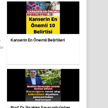
Kanserin En Önemli Belirtileri
ü
le
Prof. Dr. İbrahim Saraçoğlu'ndan