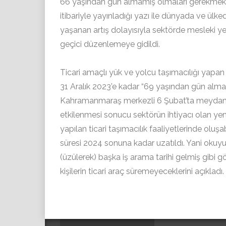
66 yaşından gün almamış olmaları gerekmektedi
itibariyle yayınladığı yazı ile dünyada ve ül
yaşanan artış dolayısıyla sektörde mesleki yete
geçici düzenlemeye gidildi.
Ticari amaçlı yük ve yolcu taşımacılığı yapan m
31 Aralık 2023’e kadar “69 yaşından gün alma
Kahramanmaraş merkezli 6 Şubat’ta meydana
etkilenmesi sonucu sektörün ihtiyacı olan yen
yapılan ticari taşımacılık faaliyetlerinde ol
süresi 2024 sonuna kadar uzatıldı. Yani oku
(üzülerek) başka iş arama tarihi gelmiş gibi 
kişilerin ticari araç süremeyeceklerini açıkladı.