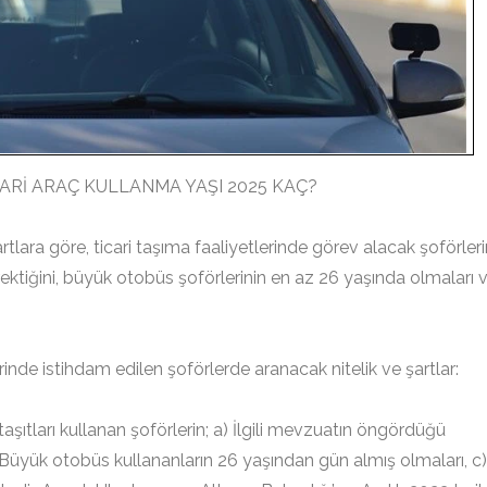
CARİ ARAÇ KULLANMA YAŞI 2025 KAÇ?
tlara göre, ticari taşıma faaliyetlerinde görev alacak şoförleri
rektiğini, büyük otobüs şoförlerinin en az 26 yaşında olmaları 
nde istihdam edilen şoförlerde aranacak nitelik ve şartlar:
tları kullanan şoförlerin; a) İlgili mevzuatın öngördüğü
) Büyük otobüs kullananların 26 yaşından gün almış olmaları, c)