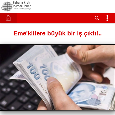
Eme'klilere büyük bir iş çıktı!..