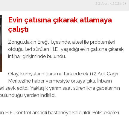
26 Aralık 2024 ( )
Evin çatısına çıkarak atlamaya
çalıştı
Zonguldak’ın Ereğli ilçesinde, ailesi ile problemleri
olduğu ileri sürülen H.E., yaşadığı evin çatısına çıkarak
intihar girişiminde bulundu.
Olay, komşuların durumu fark ederek 112 Acil Çağrı
Merkezi’ne haber vermesiyle ortaya çıktı. İhbarın
eri sevk edildi. Yaklaşık yarım saat süren ikna çabalarının
 bulunduğu yerden indirildi.
n H.E., kontrol amaçlı hastaneye kaldırıldı. Polis ekipleri