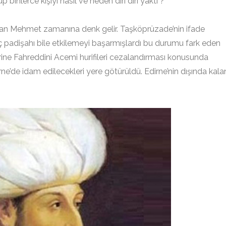
nlerce kişiyi nasıl ve neden diri diri yaktı ?
ltan Mehmet zamanına denk gelir. Taşköprüzade’nin ifade
nç padişahı bile etkilemeyi başarmışlardı bu durumu fark eden
ne Fahreddini Acemi hurifileri cezalandırması konusunda
rne’de idam edilecekleri yere götürüldü. Edirne’nin dışında kala