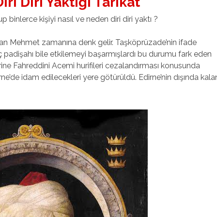
ri Diri Yaktığı Tarikat
nlerce kişiyi nasıl ve neden diri diri yaktı ?
ltan Mehmet zamanına denk gelir. Taşköprüzade’nin ifade
nç padişahı bile etkilemeyi başarmışlardı bu durumu fark eden
ne Fahreddini Acemi hurifileri cezalandırması konusunda
rne’de idam edilecekleri yere götürüldü. Edirne’nin dışında kala