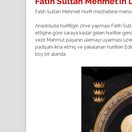
Fatih Sultan Mehmet’in Di
Fatih Sultan Mehmet Hurifi mezhebine mensup bi
Anadoluda hurifiliğin zirve yapması Fatih Su
ettiğine göre saraya kadar gelen hurifiler ge
vezir Mahmut paşanın ulemayı uyarması üzeri
padişahı ikna etmiş ve yakalanan hurifileri Edi
boş bir alanda