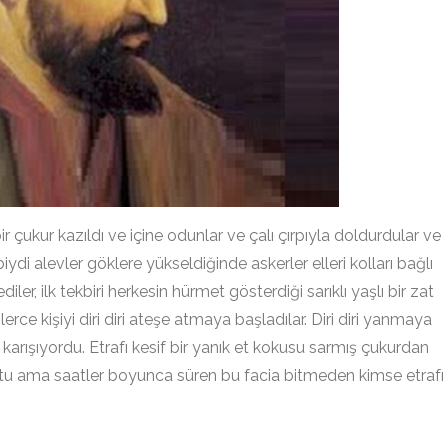
r çukur kazıldı ve içine odunlar ve çalı çırpıyla doldurdular ve
iydi alevler göklere yükseldiğinde askerler elleri kolları bağlı
iler, ilk tekbiri herkesin hürmet gösterdiği sarıklı yaşlı bir zat
lerce kişiyi diri diri ateşe atmaya başladılar. Diri diri yanmaya
e karışıyordu. Etrafı kesif bir yanık et kokusu sarmış çukurdan
 ama saatler boyunca süren bu facia bitmeden kimse etrafı