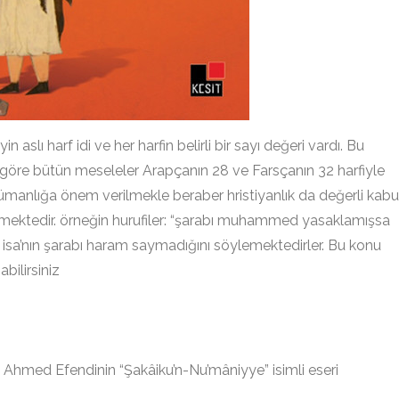
 aslı harf idi ve her harfin belirli bir sayı değeri vardı. Bu
 göre bütün meseleler Arapçanın 28 ve Farsçanın 32 harfiyle
slümanlığa önem verilmekle beraber hristiyanlık da değerli kabu
ilmektedir. örneğin hurufiler: “şarabı muhammed yasaklamışsa
, isa’nın şarabı haram saymadığını söylemektedirler. Bu konu
bilirsiniz
Ahmed Efendinin “Şakâiku’n-Nu’mâniyye” isimli eseri