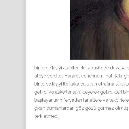
binlerce kişiyi alabilecek kapasitede devasa bi
ateşe verdiler. Hararet cehennemi hatırlatır gib
binlerce kişiyi ite kaka çukurun etrafına sürükled
getirdi ve askerler sürükleyerek getirdikleri bin
başlayanların feryatları lanetlere ve tekbirler
çıkan dumanlardan göz gözü görmez olmuştu
terk etmedi.