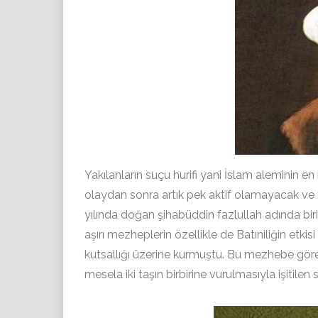
Yakılanların suçu hurifi yani İslam aleminin en
olaydan sonra artık pek aktif olamayacak ve ta
yılında doğan şihabüddin fazlullah adında bir
aşırı mezheplerin özellikle de Batıniliğin etkis
kutsallığı üzerine kurmuştu. Bu mezhebe göre 
mesela iki taşın birbirine vurulmasıyla işitile