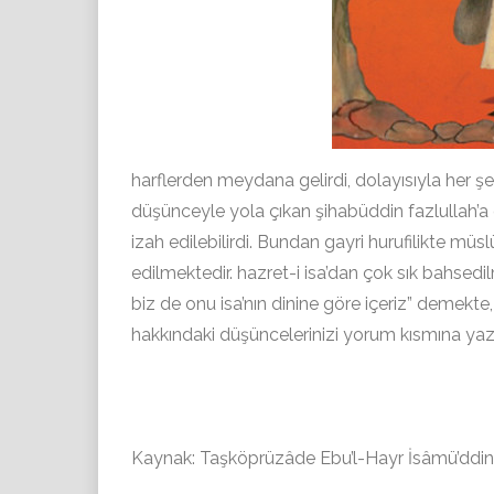
harflerden meydana gelirdi, dolayısıyla her şeyin
düşünceyle yola çıkan şihabüddin fazlullah’a
izah edilebilirdi. Bundan gayri hurufilikte mü
edilmektedir. hazret-i isa’dan çok sık bahsed
biz de onu isa’nın dinine göre içeriz” demekte
hakkındaki düşüncelerinizi yorum kısmına yaza
Kaynak: Taşköprüzâde Ebu’l-Hayr İsâmü’ddin 