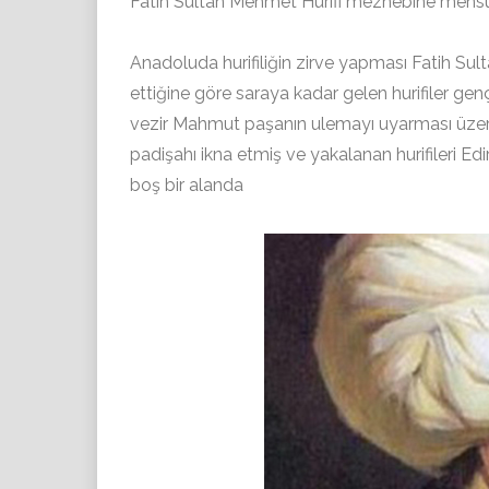
Fatih Sultan Mehmet Hurifi mezhebine mensup bi
Anadoluda hurifiliğin zirve yapması Fatih Su
ettiğine göre saraya kadar gelen hurifiler ge
vezir Mahmut paşanın ulemayı uyarması üzeri
padişahı ikna etmiş ve yakalanan hurifileri Edi
boş bir alanda