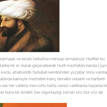
 karmaşık ve esrarlı tarikatına mensup olmalarıydı. Hurifiler bu
rihe bir sır olarak geçeceklerdir. Hurifi mezhebini iran’da 1340
i kurdu. şihabüddin fazlullah kendisinden yüzyıllar önce varola
i altında kalmıştır mezhebin inanç temelini seslerin ve harflerin
ses her varlıkta mevcuttu hatta cansız varlıklarda taşlarda bi
n ses buna bir örnekti. Ses olgunlaştığı zaman söz olur söz de