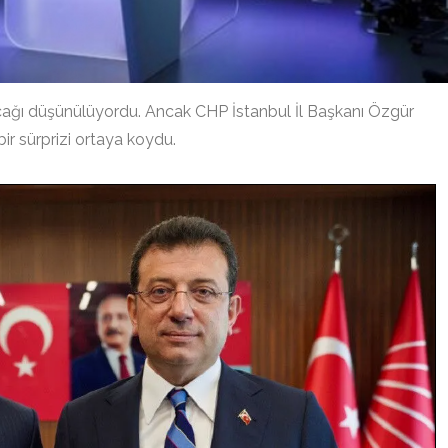
ğı düşünülüyordu. Ancak CHP İstanbul İl Başkanı Özgür
bir sürprizi ortaya koydu.