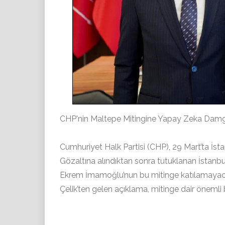
CHP'nin Maltepe Mitingine Yapay Zeka Damgas
Cumhuriyet Halk Partisi (CHP), 29 Mart’ta İst
Gözaltına alındıktan sonra tutuklanan İstan
Ekrem İmamoğlu’nun bu mitinge katılamayaca
Çelik’ten gelen açıklama, mitinge dair önemli 