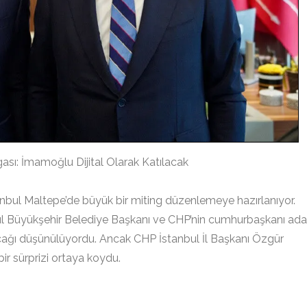
ı: İmamoğlu Dijital Olarak Katılacak
anbul Maltepe’de büyük bir miting düzenlemeye hazırlanıyor.
bul Büyükşehir Belediye Başkanı ve CHP’nin cumhurbaşkanı ada
ğı düşünülüyordu. Ancak CHP İstanbul İl Başkanı Özgür
bir sürprizi ortaya koydu.