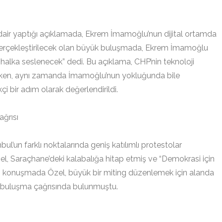
 dair yaptığı açıklamada, Ekrem İmamoğlu’nun dijital ortamda
nü gerçekleştirilecek olan büyük buluşmada, Ekrem İmamoğlu
 halka seslenecek” dedi. Bu açıklama, CHP’nin teknoloji
erken, aynı zamanda İmamoğlu’nun yokluğunda bile
i bir adım olarak değerlendirildi.
ğrısı
l’un farklı noktalarında geniş katılımlı protestolar
, Saraçhane’deki kalabalığa hitap etmiş ve “Demokrasi için
ı konuşmada Özel, büyük bir miting düzenlemek için alanda
r buluşma çağrısında bulunmuştu.