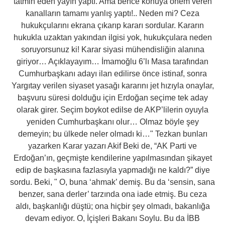
tatmin eden yayın yaptı. Ama bence konuya önem veren
kanalların tamamı yanlış yaptı!.. Neden mi? Ceza
hukukçularını ekrana çıkarıp kararı sordular. Kararın
hukukla uzaktan yakından ilgisi yok, hukukçulara neden
soruyorsunuz ki! Karar siyasi mühendisliğin alanına
giriyor… Açıklayayım… İmamoğlu 6’lı Masa tarafından
Cumhurbaşkanı adayı ilan edilirse önce istinaf, sonra
Yargıtay verilen siyaset yasağı kararını jet hızıyla onaylar,
başvuru süresi dolduğu için Erdoğan seçime tek aday
olarak girer. Seçim boykot edilse de AKP’lilerin oyuyla
yeniden Cumhurbaşkanı olur… Olmaz böyle şey
demeyin; bu ülkede neler olmadı ki…" Tezkan bunları
yazarken Karar yazarı Akif Beki de, “AK Parti ve
Erdoğan’ın, geçmişte kendilerine yapılmasından şikayet
edip de başkasına fazlasıyla yapmadığı ne kaldı?” diye
sordu. Beki, " O, buna ‘ahmak’ demiş. Bu da ‘sensin, sana
benzer, sana derler’ tarzında ona iade etmiş. Bu ceza
aldı, başkanlığı düştü; ona hiçbir şey olmadı, bakanlığa
devam ediyor. O, İçişleri Bakanı Soylu. Bu da İBB