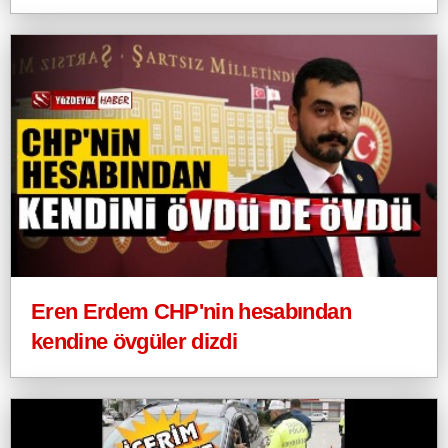
Eren Erdem CHP'nin hesabından
kendine övgüler dizdi