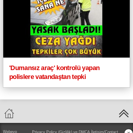
'Dumansız araç' kontrolü yapan
polislere vatandaştan tepki
Webeyo
Privacy Policy (Gizlilik) ve DMCA
İletişim/Contact