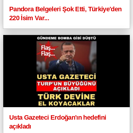
Pandora Belgeleri Şok Etti, Türkiye'den
220 İsim Var...
Usta Gazeteci Erdoğan'ın hedefini
açıkladı