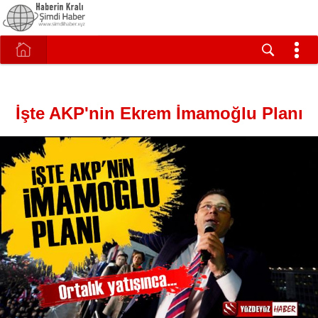
İşte AKP'nin Ekrem İmamoğlu Planı