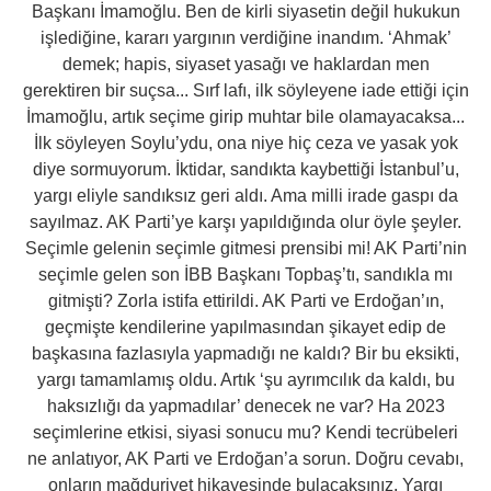
Başkanı İmamoğlu. Ben de kirli siyasetin değil hukukun
işlediğine, kararı yargının verdiğine inandım. ‘Ahmak’
demek; hapis, siyaset yasağı ve haklardan men
gerektiren bir suçsa... Sırf lafı, ilk söyleyene iade ettiği için
İmamoğlu, artık seçime girip muhtar bile olamayacaksa...
İlk söyleyen Soylu’ydu, ona niye hiç ceza ve yasak yok
diye sormuyorum. İktidar, sandıkta kaybettiği İstanbul’u,
yargı eliyle sandıksız geri aldı. Ama milli irade gaspı da
sayılmaz. AK Parti’ye karşı yapıldığında olur öyle şeyler.
Seçimle gelenin seçimle gitmesi prensibi mi! AK Parti’nin
seçimle gelen son İBB Başkanı Topbaş’tı, sandıkla mı
gitmişti? Zorla istifa ettirildi. AK Parti ve Erdoğan’ın,
geçmişte kendilerine yapılmasından şikayet edip de
başkasına fazlasıyla yapmadığı ne kaldı? Bir bu eksikti,
yargı tamamlamış oldu. Artık ‘şu ayrımcılık da kaldı, bu
haksızlığı da yapmadılar’ denecek ne var? Ha 2023
seçimlerine etkisi, siyasi sonucu mu? Kendi tecrübeleri
ne anlatıyor, AK Parti ve Erdoğan’a sorun. Doğru cevabı,
onların mağduriyet hikayesinde bulacaksınız. Yargı