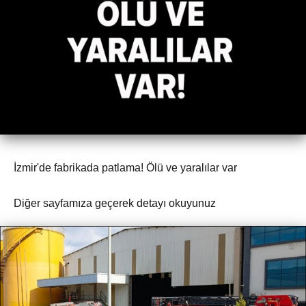
İzmir'de fabrikada patlama! Ölü ve yaralılar var
Diğer sayfamıza geçerek detayı okuyunuz