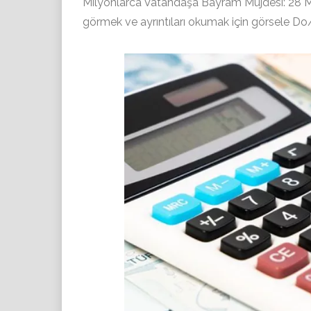
Milyonlarca Vatandaşa Bayram Müjdesi: 28 Mar
görmek ve ayrıntıları okumak için görsele Do