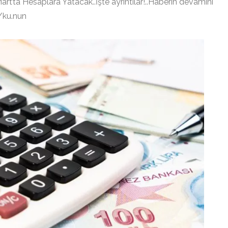
t’ta Hesaplara Yatacak..İşte ayrıntılar!..Haberin devamını
/ku.nun