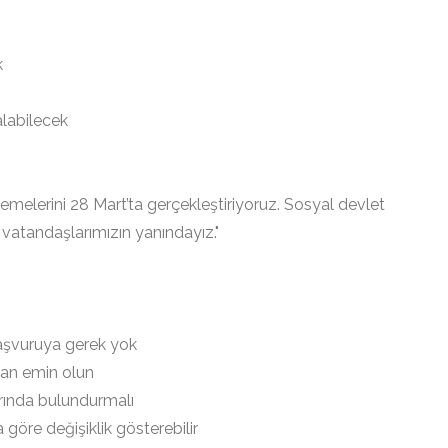
k
labilecek
melerini 28 Mart’ta gerçekleştiriyoruz. Sosyal devlet
vatandaşlarımızın yanındayız."
aşvuruya gerek yok
dan emin olun
rında bulundurmalı
göre değişiklik gösterebilir