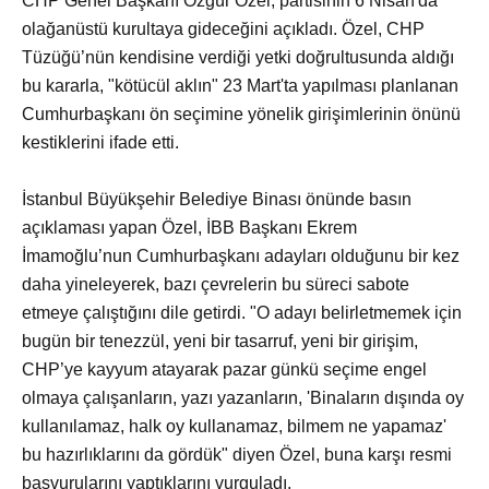
CHP Genel Başkanı Özgür Özel, partisinin 6 Nisan'da
olağanüstü kurultaya gideceğini açıkladı. Özel, CHP
Tüzüğü’nün kendisine verdiği yetki doğrultusunda aldığı
bu kararla, "kötücül aklın" 23 Mart'ta yapılması planlanan
Cumhurbaşkanı ön seçimine yönelik girişimlerinin önünü
kestiklerini ifade etti.
İstanbul Büyükşehir Belediye Binası önünde basın
açıklaması yapan Özel, İBB Başkanı Ekrem
İmamoğlu’nun Cumhurbaşkanı adayları olduğunu bir kez
daha yineleyerek, bazı çevrelerin bu süreci sabote
etmeye çalıştığını dile getirdi. "O adayı belirletmemek için
bugün bir tenezzül, yeni bir tasarruf, yeni bir girişim,
CHP’ye kayyum atayarak pazar günkü seçime engel
olmaya çalışanların, yazı yazanların, 'Binaların dışında oy
kullanılamaz, halk oy kullanamaz, bilmem ne yapamaz'
bu hazırlıklarını da gördük" diyen Özel, buna karşı resmi
başvurularını yaptıklarını vurguladı.