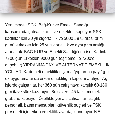
Yeni model; SGK, Bağ-Kur ve Emekli Sandığı
kapsamında çalışan kadın ve erkekleri kapsıyor. SSK’lı
kadınlar için 20 yıl sigortalılık ve 5000-5975 arası prim
günü, erkekler için 25 yıl sigortalılık ve aynı prim aralığı
aranacak. BAĞ-KUR ve Emekli Sandığı'nda ise: Kadınlar:
7200 gün Erkekler: 9000 gün (eşitleme ile 7200’e
düşebilir) YIPRANMA PAYI VE ALTERNATİF EMEKLİLİK
YOLLARI Kademeli emeklilik dışında “yıpranma payı” gibi
ek uygulamalar da erken emekliliğin kapısını aralıyor. Ağır
işlerde çalışanlar, her 360 gün çalışmaya karşılık 60-180
gün ilave süre kazanıyor. Bu sistem, 45 farklı meslek
grubunu kapsıyor. Özellikle yer altı çalışanları, sağlık
personeli, basın mensupları, güvenlik güçleri ve TSK
personeli için erken emeklilik avantajı sunuluyor. NE