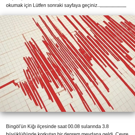
okumak için Lütfen sonraki sayfaya geçiniz..,,,,,,,,,,,,,,,,,,,,,,
Bingöl'ün Kiğı ilçesinde saat 00.08 sularında 3.8
büyüklüğünde korkutan bir deprem meydana geldi. Çevre