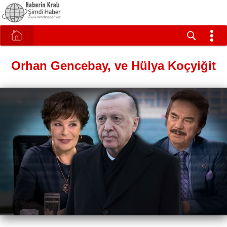
Orhan Gencebay, ve Hülya Koçyiğit