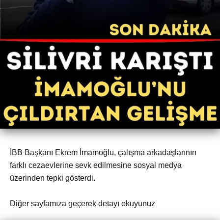
İBB Başkanı Ekrem İmamoğlu, çalışma arkadaşlarının
farklı cezaevlerine sevk edilmesine sosyal medya
üzerinden tepki gösterdi.
Diğer sayfamıza geçerek detayı okuyunuz