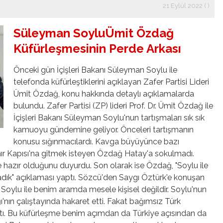
21 Eylül 2022 ( )
Süleyman SoyluÜmit Özdağ
Küfürleşmesinin Perde Arkası
Önceki gün İçişleri Bakanı Süleyman Soylu ile
telefonda küfürleştiklerini açıklayan Zafer Partisi Lideri
Ümit Özdağ, konu hakkında detaylı açıklamalarda
bulundu. Zafer Partisi (ZP) lideri Prof. Dr. Ümit Özdağ ile
İçişleri Bakanı Süleyman Soylu'nun tartışmaları sık sık
kamuoyu gündemine geliyor. Önceleri tartışmanın
konusu sığınmacılardı. Kavga büyüyünce bazı
ınır Kapısı'na gitmek isteyen Özdağ Hatay'a sokulmadı.
 hazır olduğunu duyurdu. Son olarak ise Özdağ, "Soylu ile
adık" açıklaması yaptı. Sözcü'den Saygı Öztürk'e konuşan
n Soylu ile benim aramda mesele kişisel değildir. Soylu'nun
'nın çalıştayında hakaret etti. Fakat bağımsız Türk
ktı. Bu küfürleşme benim açımdan da Türkiye açısından da