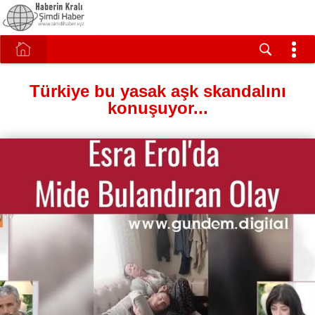
Türkiye bu yasak aşk skandalını
konuşuyor...