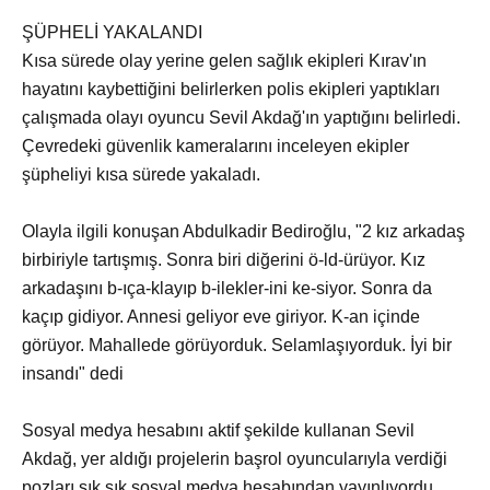
ŞÜPHELİ YAKALANDI
Kısa sürede olay yerine gelen sağlık ekipleri Kırav'ın
hayatını kaybettiğini belirlerken polis ekipleri yaptıkları
çalışmada olayı oyuncu Sevil Akdağ'ın yaptığını belirledi.
Çevredeki güvenlik kameralarını inceleyen ekipler
şüpheliyi kısa sürede yakaladı.
Olayla ilgili konuşan Abdulkadir Bediroğlu, "2 kız arkadaş
birbiriyle tartışmış. Sonra biri diğerini ö-ld-ürüyor. Kız
arkadaşını b-ıça-klayıp b-ilekler-ini ke-siyor. Sonra da
kaçıp gidiyor. Annesi geliyor eve giriyor. K-an içinde
görüyor. Mahallede görüyorduk. Selamlaşıyorduk. İyi bir
insandı" dedi
Sosyal medya hesabını aktif şekilde kullanan Sevil
Akdağ, yer aldığı projelerin başrol oyuncularıyla verdiği
pozları sık sık sosyal medya hesabından yayınlıyordu.