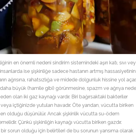
in en önemli nedeni sindirim sistemindeki aşırı katı, sıvı ve
 insanlarda ise şişkinliğe sadece hastanın artmış hassasiyetinin
ın ağrısına, rahatsızlığa ve midede dolgunluk hissine yol açar
n daha büyük (hamile gibi) görünmesine, spazm ve ağrıya ned
neden olan iki gaz kaynağı vardır. Biri bağırsaktaki bakteriler
z veya içtiğinizde yutulan havadır. Öte yandan, vücutta biriken
neden olduğu düşünülür. Ancak şişkinlik vücutta su-ödem
melidir. Çünkü şişkinliğin kaynağı vücutta biriken gazdır.
 bir sorun olduğu için belirtileri de bu sorunun yansıma olarak