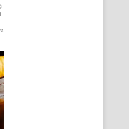
ği
i
ya