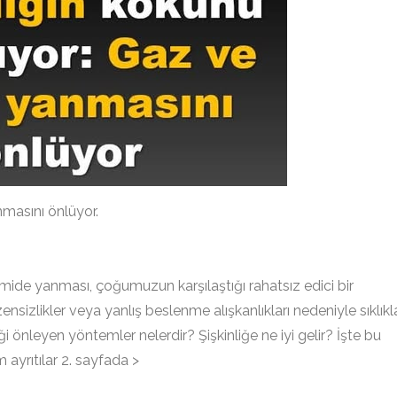
nmasını önlüyor.
mide yanması, çoğumuzun karşılaştığı rahatsız edici bir
nsizlikler veya yanlış beslenme alışkanlıkları nedeniyle sıklıkl
liği önleyen yöntemler nelerdir? Şişkinliğe ne iyi gelir? İşte bu
 ayrıtılar 2. sayfada >