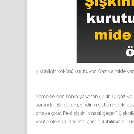
Şişkinliğin kökünü kurutuyor: Gaz ve mide ya
Yemeklerden sonra yaşanan şişkinlik, gaz ve 
sorundur. Bu durum, sindirim sistemindeki düze
ortaya çıkar. Peki, şişkinlik nasıl geçer? Şişkin
yöntemle sorunlarınıza çare bulabilirsiniz. Tüm