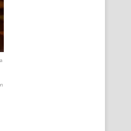
ya
.
en