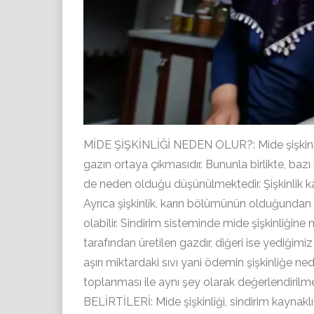
MİDE ŞİŞKİNLİĞİ NEDEN OLUR?: Mide şişkinliğin
gazın ortaya çıkmasıdır. Bununla birlikte, bazı
de neden olduğu düşünülmektedir. Şişkinlik kar
Ayrıca şişkinlik, karın bölümünün olduğunda
olabilir. Sindirim sisteminde mide şişkinliğine 
tarafından üretilen gazdır, diğeri ise yediğimi
aşırı miktardaki sıvı yani ödemin şişkinliğe 
toplanması ile aynı şey olarak değerlendirilme
BELİRTİLERİ: Mide şişkinliği, sindirim kaynaklı