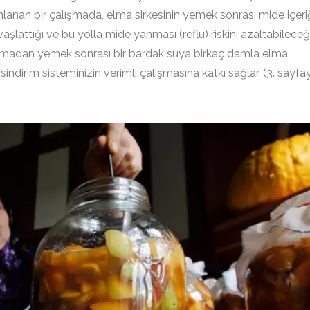
lanan bir çalışmada, elma sirkesinin yemek sonrası mide içeri
şlattığı ve bu yolla mide yanması (reflü) riskini azaltabileceğ
aşamadan yemek sonrası bir bardak suya birkaç damla elma
 sindirim sisteminizin verimli çalışmasına katkı sağlar. (3. sayfa