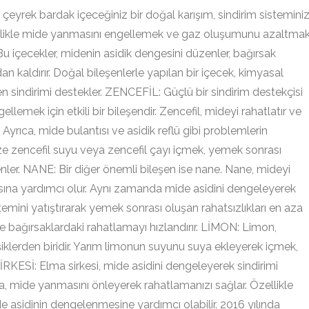
rek bardak içeceğiniz bir doğal karışım, sindirim sisteminiz
 Özellikle mide yanmasını engellemek ve gaz oluşumunu azaltma
. Bu içecekler, midenin asidik dengesini düzenler, bağırsak
tadan kaldırır. Doğal bileşenlerle yapılan bir içecek, kimyasal
n sindirimi destekler. ZENCEFİL: Güçlü bir sindirim destekçisi
llemek için etkili bir bileşendir. Zencefil, mideyi rahatlatır ve
. Ayrıca, mide bulantısı ve asidik reflü gibi problemlerin
e zencefil suyu veya zencefil çayı içmek, yemek sonrası
nler. NANE: Bir diğer önemli bileşen ise nane. Nane, mideyi
asına yardımcı olur. Aynı zamanda mide asidini dengeleyerek
temini yatıştırarak yemek sonrası oluşan rahatsızlıkları en aza
ve bağırsaklardaki rahatlamayı hızlandırır. LİMON: Limon,
leşiklerden biridir. Yarım limonun suyunu suya ekleyerek içmek,
SİRKESİ: Elma sirkesi, mide asidini dengeleyerek sindirimi
ca, mide yanmasını önleyerek rahatlamanızı sağlar. Özellikle
de asidinin dengelenmesine yardımcı olabilir. 2016 yılında