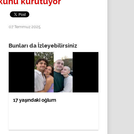
ökünü kurutuyor
07 Temmuz 2025
Bunları da İzleyebilirsiniz
17 yaşındaki oğlum