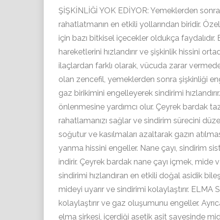
ŞİŞKİNLİĞİ YOK EDİYOR: Yemeklerden sonra çey
rahatlatmanın en etkili yollarından biridir.
için bazı bitkisel içecekler oldukça faydalıdır
hareketlerini hızlandırır ve şişkinlik hissini or
ilaçlardan farklı olarak, vücuda zarar vermede
olan zencefil, yemeklerden sonra şişkinliği enge
gaz birikimini engelleyerek sindirimi hızlandırır
önlenmesine yardımcı olur. Çeyrek bardak taz
rahatlamanızı sağlar ve sindirim sürecini düze
soğutur ve kasılmaları azaltarak gazın atılm
yanma hissini engeller. Nane çayı, sindirim sis
indirir. Çeyrek bardak nane çayı içmek, mide 
sindirimi hızlandıran en etkili doğal asidik bi
mideyi uyarır ve sindirimi kolaylaştırır. ELMA 
kolaylaştırır ve gaz oluşumunu engeller. Ayrı
elma sirkesi, içerdiği asetik asit sayesinde mi