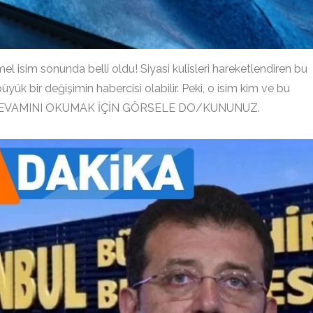
sim sonunda belli oldu! Siyasi kulisleri hareketlendiren bu
yük bir değişimin habercisi olabilir. Peki, o isim kim ve bu
İN DEVAMINI OKUMAK İÇİN GÖRSELE DO/KUNUNUZ.