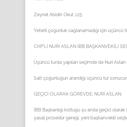
Zeynel Abidin Okul: 125
Yeterli çoğunluk sağlanamadığı için üçüncü tu
CHP'Lİ NURİ ASLAN İBB BAŞKANVEKİLİ SE
Üçüncü turda yapılan seçimde de Nuri Aslan 1
Salt çoğunluğun arandığı üçüncü tur sonucund
GEÇİCİ OLARAK GÖREVDE: NURİ ASLAN
İBB Başkanlığı koltuğu şu anda geçici olarak M
yasal prosedür gereği, yeni başkanvekili seçi