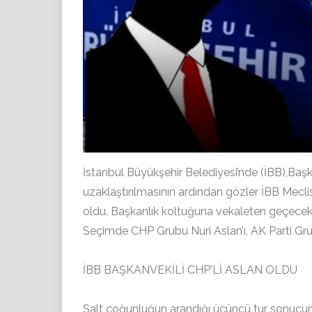
İstanbul Büyükşehir Belediyesi’nde (İBB),B
uzaklaştırılmasının ardından gözler İBB Meclis
oldu. Başkanlık koltuğuna vekaleten geçecek i
Seçimde CHP Grubu Nuri Aslan’ı, AK Parti Gru
İBB BAŞKANVEKİLİ CHP'Lİ ASLAN OLDU
Salt çoğunluğun arandığı üçüncü tur sonucund