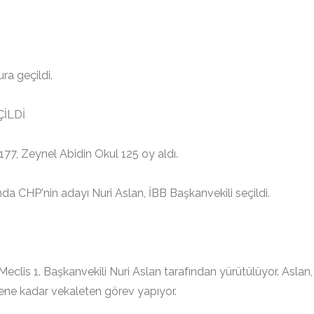
ra geçildi.
ÇİLDİ
77, Zeynel Abidin Okul 125 oy aldı.
a CHP'nin adayı Nuri Aslan, İBB Başkanvekili seçildi.
eclis 1. Başkanvekili Nuri Aslan tarafından yürütülüyor. Aslan,
lene kadar vekaleten görev yapıyor.