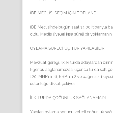
İBB MECLİSİ SEÇİM İÇİN TOPLANDI
İBB Meclisi’nde bugün saat 14.00 itibarıyla 
oldu. Meclis üyeleri kısa süreli bir yoklaman
OYLAMA SÜRECİ: ÜÇ TUR YAPILABİLİR
Mevzuat gereği, ilk iki turda adaylardan birinin
Eğer bu sağlanamazsa, üçüncü turda salt çoğu
120, MHP'nin 6, BBP'nin 2 ve bağımsız 1 üyes
üstünlüğü dikkat çekiyor.
İLK TURDA ÇOĞUNLUK SAĞLANAMADI
Yapılan oylama sonucu yeterli çoğunluk sağla