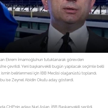
aşkan Ekrem İmamoğlu’nun tutuklanarak görevden
i’ne çevrildi. Yeni başkanvekili bugün yapılacak seçimle belli
smin belirlenmesi için İBB Meclisi olağanüstü toplandı.
bu ise Zeynel Abidin Okul’u aday gösterdi.
a CHP'nin adayı Nuri Aslan, İBB Başkanvekili seçildi.