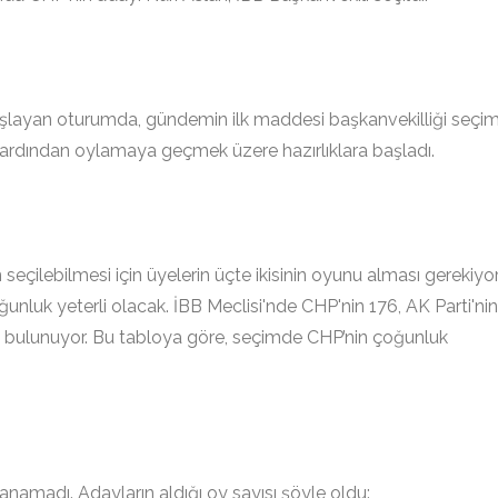
başlayan oturumda, gündemin ilk maddesi başkanvekilliği seçim
ın ardından oylamaya geçmek üzere hazırlıklara başladı.
 seçilebilmesi için üyelerin üçte ikisinin oyunu alması gerekiyor
nluk yeterli olacak. İBB Meclisi'nde CHP'nin 176, AK Parti'nin
i bulunuyor. Bu tabloya göre, seçimde CHP’nin çoğunluk
namadı. Adayların aldığı oy sayısı şöyle oldu: