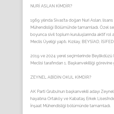
NURİ ASLAN KİMDİR?
1969 yılında Sivas’ta doğan Nuri Aslan, lisans 
Mühendisliği Bölümü’nde tamamladı. Özel sek
boyunca sivil toplum kuruluşlarında aktif rol
Meclis Üyeliği yaptı. Kızılay, BEYSİAD, İSİFED
2019 ve 2024 yerel seçimlerinde Beylikdüzü Be
Meclisi tarafından 1. Başkanvekilliği görevine ge
ZEYNEL ABİDİN OKUL KİMDİR?
AK Parti Grubu’nun başkanvekili adayı Zeynel 
hayatına Ortaköy ve Kabataş Erkek Lisesi’nde 
İnşaat Mühendisliği bölümünde tamamladı.