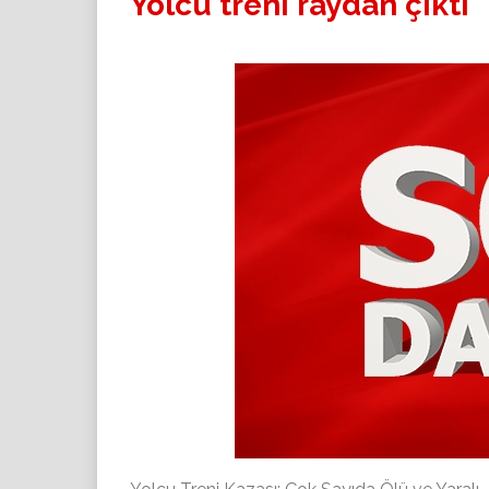
Yolcu treni raydan çıktı