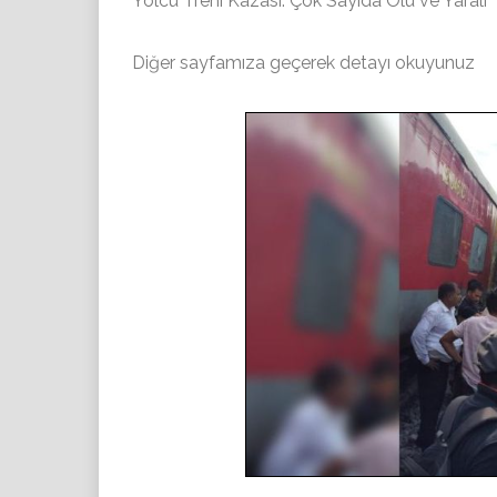
Yolcu Treni Kazası: Çok Sayıda Ölü ve Yaralı
Diğer sayfamıza geçerek detayı okuyunuz