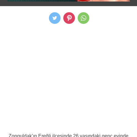
Zonguldak’ın Ereğli ilçesinde 26 yaşındaki genç evinde