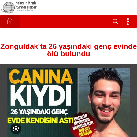
Zonguldak’ta 26 yaşındaki genç evinde
ölü bulundu