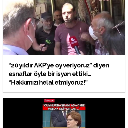
“20 yıldır AKP’ye oy veriyoruz” diyen
esnaflar öyle bir isyan etti ki…
“Hakkımızı helal etmiyoruz!”