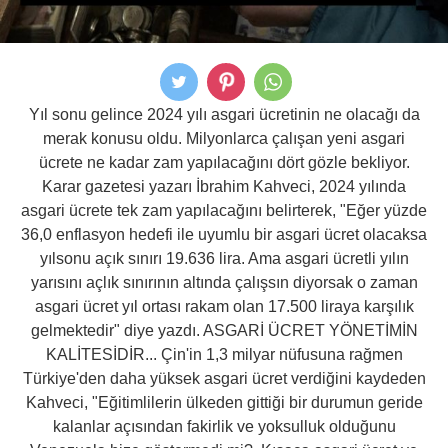
Yıl sonu gelince 2024 yılı asgari ücretinin ne olacağı da
merak konusu oldu. Milyonlarca çalışan yeni asgari
ücrete ne kadar zam yapılacağını dört gözle bekliyor.
Karar gazetesi yazarı İbrahim Kahveci, 2024 yılında
asgari ücrete tek zam yapılacağını belirterek, "Eğer yüzde
36,0 enflasyon hedefi ile uyumlu bir asgari ücret olacaksa
yılsonu açık sınırı 19.636 lira. Ama asgari ücretli yılın
yarısını açlık sınırının altında çalışsın diyorsak o zaman
asgari ücret yıl ortası rakam olan 17.500 liraya karşılık
gelmektedir" diye yazdı. ASGARİ ÜCRET YÖNETİMİN
KALİTESİDİR... Çin'in 1,3 milyar nüfusuna rağmen
Türkiye'den daha yüksek asgari ücret verdiğini kaydeden
Kahveci, "Eğitimlilerin ülkeden gittiği bir durumun geride
kalanlar açısından fakirlik ve yoksulluk olduğunu