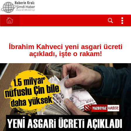
İbrahim Kahveci yeni asgari ücreti
açıkladı, işte o rakam!