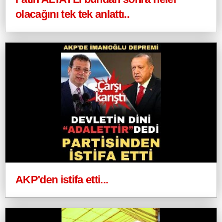
olacağını tek tek anlattı..
AKP'den istifa etti...