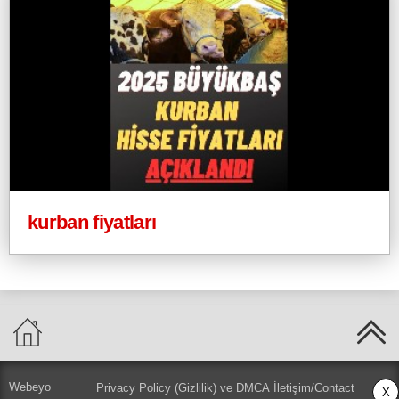
kurban fiyatları
Webeyo
Privacy Policy (Gizlilik) ve DMCA
İletişim/Contact
X