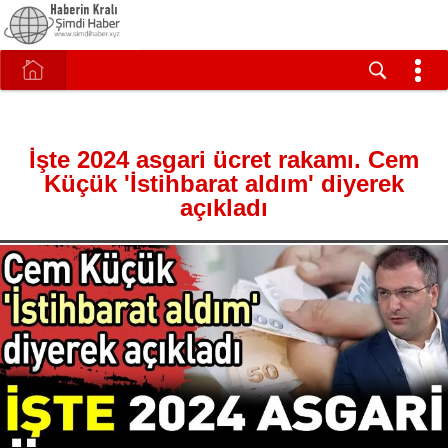
İşte 2024 asgari ücret rakamı. Cem
Küçük 'İstihbarat aldım' diyerek
açıkladı