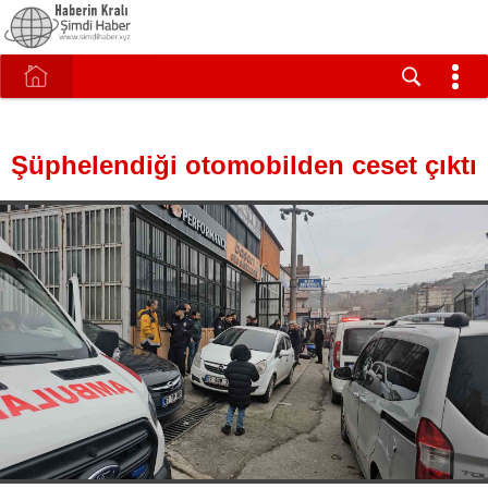
Şüphelendiği otomobilden ceset çıktı