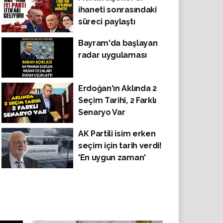
ihaneti sonrasındaki
süreci paylaştı
Bayram'da başlayan
radar uygulaması
Erdoğan'ın Aklında 2
Seçim Tarihi, 2 Farklı
Senaryo Var
AK Partili isim erken
seçim için tarih verdi!
'En uygun zaman'
deyip, Erdoğan'a
işaret etti