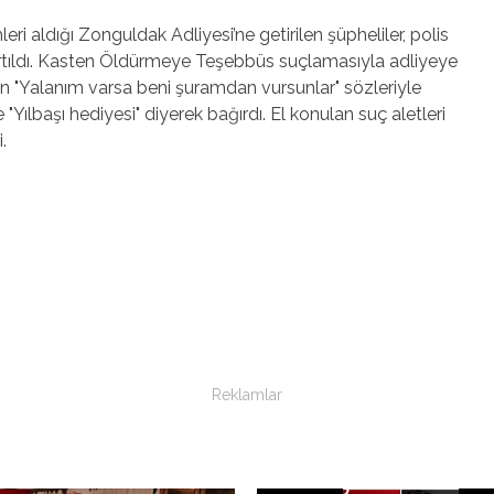
ri aldığı Zonguldak Adliyesi’ne getirilen şüpheliler, polis
kartıldı. Kasten Öldürmeye Teşebbüs suçlamasıyla adliyeye
olan "Yalanım varsa beni şuramdan vursunlar" sözleriyle
Yılbaşı hediyesi" diyerek bağırdı. El konulan suç aletleri
.
Reklamlar